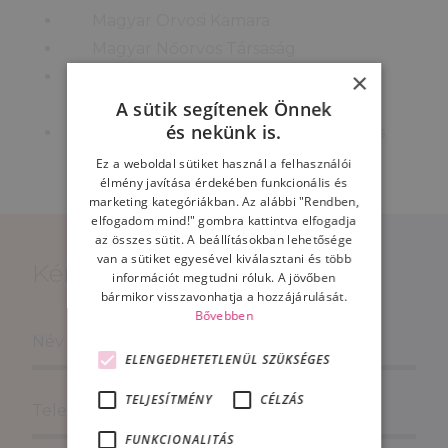
Magyar Orvosi Kamara
Magyar Nőorvos Társaság
Magyar Szülészeti-Nőgyógyászati
×
Ultrahang Társaság
A sütik segítenek Önnek
és nekünk is.
Magyar Nőgyógyászok Endoszkópos
Társasága
Ez a weboldal sütiket használ a felhasználói
élmény javítása érdekében funkcionális és
marketing kategóriákban. Az alábbi "Rendben,
elfogadom mind!" gombra kattintva elfogadja
az összes sütit. A beállításokban lehetősége
van a sütiket egyesével kiválasztani és több
Kérjen visszahívást!
információt megtudni róluk. A jövőben
bármikor visszavonhatja a hozzájárulását.
Bővebben
ELENGEDHETETLENÜL SZÜKSÉGES
TELJESÍTMÉNY
CÉLZÁS
FUNKCIONALITÁS