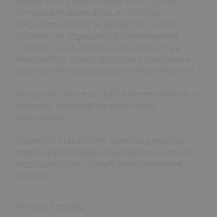
képzés után a Fejér Megyei Szent György
Kórházban kaptam állást, ahol 8 évet
dolgoztam. Ez alatt az idő alatt szereztem
szülészeti és ­nőgyógyászati szakvizsgámat
2002-ben. 2013 júliusától 2021. februárig a
kistarcsai Flór Ferenc Kórházban folytattam a
szülészeti és nőgyógyászati tevékenységemet.
Fontosnak tartom az őszinte kommunikációt, a
kölcsönös tiszteletet az orvos-beteg
kapcsolatban.
Érdeklődési területeim: várandós gondozás,
meddőségi kivizsgálás és gyógyszeres kezelés,
nőgyógyászati fertőzések és vérzészavarok
kezelése.
Társasági tagság: