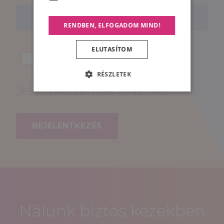
RENDBEN, ELFOGADOM MIND!
ELUTASÍTOM
Elfogadom a
Hozzájáruló nyilatkozatban
, valamint az
Adatkezelési tájékoztatóban
foglaltakat.
RÉSZLETEK
Jelentkezzen be ONLINE!
BEJELENTKEZÉS
Nálunk biztos kezekben