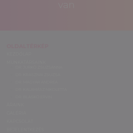
van
OLDALTÉRKÉP
KEZDŐLAP
MUNKATÁRSAINK
DR. JURKÓ ZSUZSANNA
DR. KRASZNAI ZSUZSA
DR. MAGYAR ANDREA
DR. KALAMÁSZ NIKOLETTA
DR. BLASKÓ ERVIN
ÁRAINK
GALÉRIA
KAPCSOLAT
BEJELENTKEZÉS