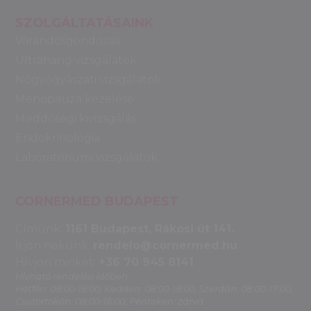
SZOLGÁLTATÁSAINK
Várandósgondozás
Ultrahang vizsgálatok
Nőgyógyászati vizsgálatok
Menopauza kezelése
Meddőségi kivizsgálás
Endokrinológia
Laboratóriumi vizsgálatok
CORNERMED BUDAPEST
Címünk:
1161 Budapest, Rákosi út 141.
Írjon nekünk:
rendelo@cornermed.hu
Hívjon minket:
+36 70 945 8141
Hívható rendelési időben.
Hétfőn: 08:00-18:00, Kedden: 08:00-18:00, Szerdán: 08:00-17:00,
Csütörtökön: 08:00-16:00, Pénteken: zárva